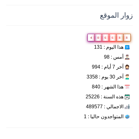
زوار الموقع
4
0
6
6
8
8
هذا اليوم : 131
أمس : 98
آخر 7 أيام : 994
آخر 30 يوم : 3358
هذا الشهر : 840
هذه السنة : 25226
الاجمالي : 489577
المتواجدون حاليا : 1