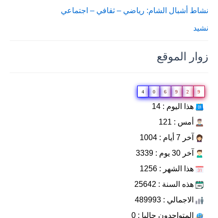
نشاط أشبال الشام: رياضي – ثقافي – اجتماعي
نشيد
زوار الموقع
4
0
6
9
2
9
هذا اليوم : 14
أمس : 121
آخر 7 أيام : 1004
آخر 30 يوم : 3339
هذا الشهر : 1256
هذه السنة : 25642
الاجمالي : 489993
المتواجدون حاليا : 0