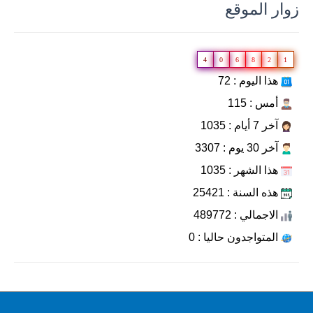
زوار الموقع
4
0
6
8
2
1
هذا اليوم : 72
أمس : 115
آخر 7 أيام : 1035
آخر 30 يوم : 3307
هذا الشهر : 1035
هذه السنة : 25421
الاجمالي : 489772
المتواجدون حاليا : 0