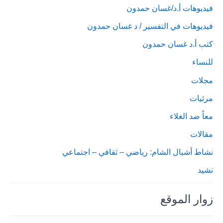
فيديوهات أ.د/غسان حمدون
فيديوهات في التفسير / د غسان حمدون
كتب أ.د غسان حمدون
للنساء
مجلات
مرئيات
معاً ضد الغلاء
مقالات
نشاط أشبال الشام: رياضي – ثقافي – اجتماعي
نشيد
زوار الموقع