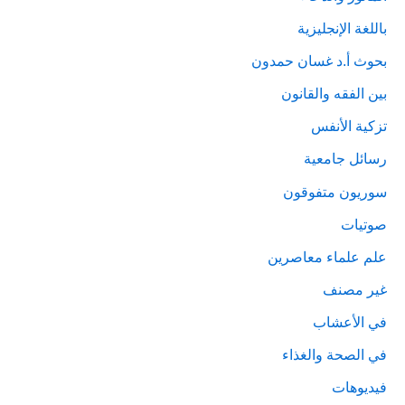
باللغة الإنجليزية
بحوث أ.د غسان حمدون
بين الفقه والقانون
تزكية الأنفس
رسائل جامعية
سوريون متفوقون
صوتيات
علم علماء معاصرين
غير مصنف
في الأعشاب
في الصحة والغذاء
فيديوهات