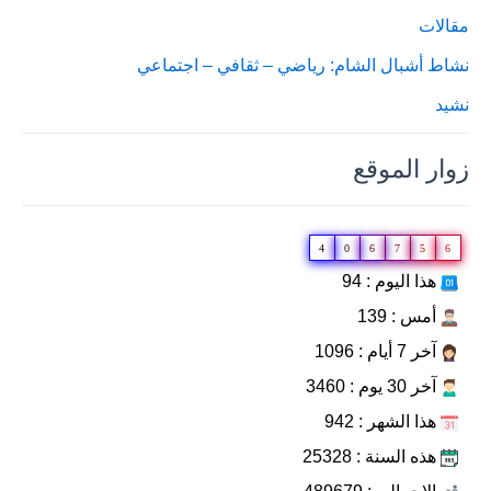
مقالات
نشاط أشبال الشام: رياضي – ثقافي – اجتماعي
نشيد
زوار الموقع
4
0
6
7
5
6
هذا اليوم : 94
أمس : 139
آخر 7 أيام : 1096
آخر 30 يوم : 3460
هذا الشهر : 942
هذه السنة : 25328