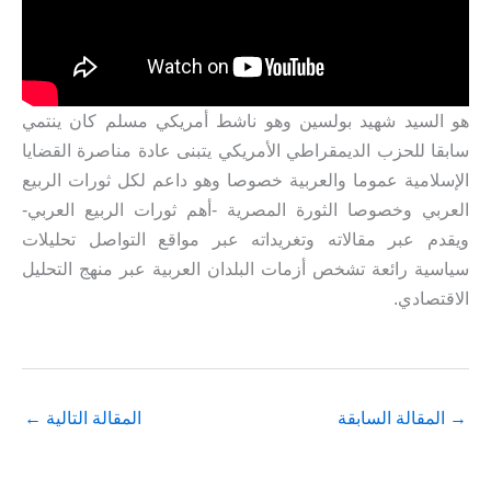
هو السيد شهيد بولسين وهو ناشط أمريكي مسلم كان ينتمي
سابقا للحزب الديمقراطي الأمريكي يتبنى عادة مناصرة القضايا
الإسلامية عموما والعربية خصوصا وهو داعم لكل ثورات الربيع
العربي وخصوصا الثورة المصرية -أهم ثورات الربيع العربي-
ويقدم عبر مقالاته وتغريداته عبر مواقع التواصل تحليلات
سياسية رائعة تشخص أزمات البلدان العربية عبر منهج التحليل
الاقتصادي.
→
المقالة السابقة
المقالة التالية
←