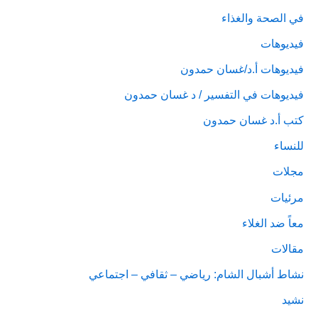
في الصحة والغذاء
فيديوهات
فيديوهات أ.د/غسان حمدون
فيديوهات في التفسير / د غسان حمدون
كتب أ.د غسان حمدون
للنساء
مجلات
مرئيات
معاً ضد الغلاء
مقالات
نشاط أشبال الشام: رياضي – ثقافي – اجتماعي
نشيد