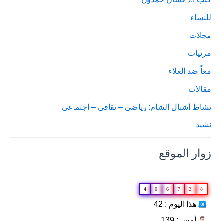
للنساء
مجلات
مرئيات
معاً ضد الغلاء
مقالات
نشاط أشبال الشام: رياضي – ثقافي – اجتماعي
نشيد
زوار الموقع
4
0
6
7
2
8
هذا اليوم : 42
أمس : 139