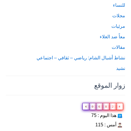
للنساء
مجلات
مرئيات
معاً ضد الغلاء
مقالات
نشاط أشبال الشام: رياضي – ثقافي – اجتماعي
نشيد
زوار الموقع
4
0
6
8
2
4
هذا اليوم : 75
أمس : 115