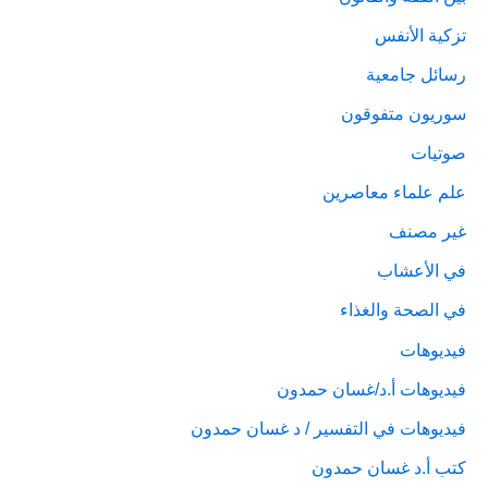
تزكية الأنفس
رسائل جامعية
سوريون متفوقون
صوتيات
علم علماء معاصرين
غير مصنف
في الأعشاب
في الصحة والغذاء
فيديوهات
فيديوهات أ.د/غسان حمدون
فيديوهات في التفسير / د غسان حمدون
كتب أ.د غسان حمدون