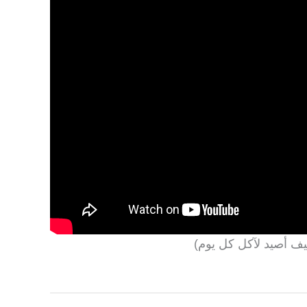
يف أصيد لآكل كل يوم)