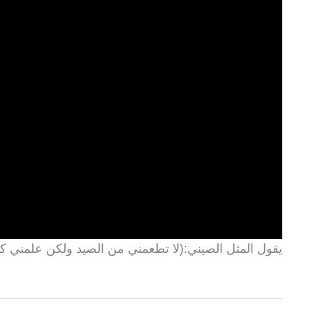
يقول المثل الصيني:(لا تطعمني من الصيد ولكن علمني ك