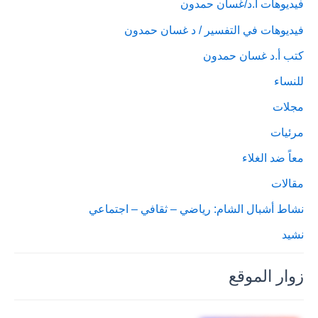
فيديوهات أ.د/غسان حمدون
فيديوهات في التفسير / د غسان حمدون
كتب أ.د غسان حمدون
للنساء
مجلات
مرئيات
معاً ضد الغلاء
مقالات
نشاط أشبال الشام: رياضي – ثقافي – اجتماعي
نشيد
زوار الموقع