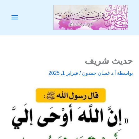
خطي
لى
القائم
لمحتوى
الرئيس
حديث شريف
بواسطة
أ.د غسان حمدون
/
فبراير 1, 2025