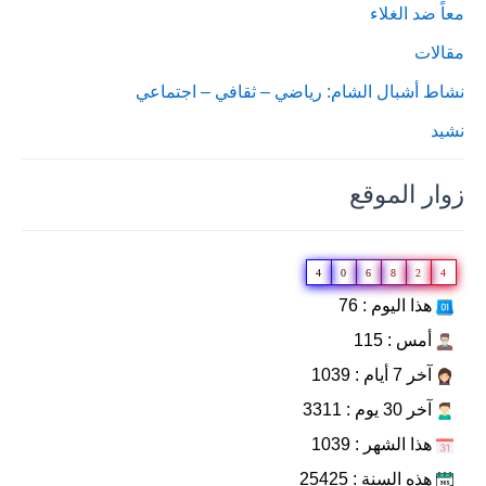
معاً ضد الغلاء
مقالات
نشاط أشبال الشام: رياضي – ثقافي – اجتماعي
نشيد
زوار الموقع
4
0
6
8
2
4
هذا اليوم : 76
أمس : 115
آخر 7 أيام : 1039
آخر 30 يوم : 3311
هذا الشهر : 1039
هذه السنة : 25425