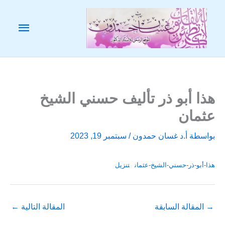
خطي
لى
القائم
لمحتوى
الرئيس
هذا أبو ذر تأليف حسني الشيخ
عثمان
بواسطة
أ.د غسان حمدون
/
سبتمبر 19, 2023
هذا-أبو-ذر-حسني-الشيخ-عثمان
تنزيل
→
المقالة السابقة
المقالة التالية
←