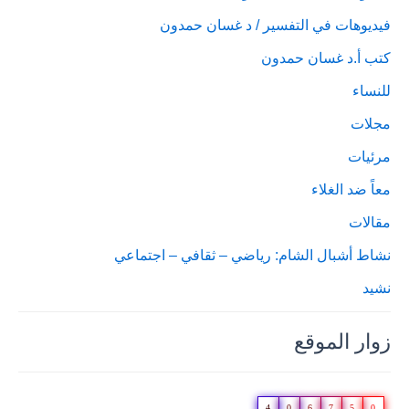
فيديوهات في التفسير / د غسان حمدون
كتب أ.د غسان حمدون
للنساء
مجلات
مرئيات
معاً ضد الغلاء
مقالات
نشاط أشبال الشام: رياضي – ثقافي – اجتماعي
نشيد
زوار الموقع
4
0
6
7
5
0