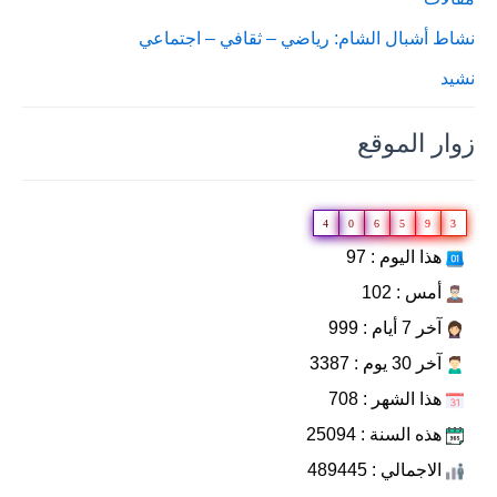
نشاط أشبال الشام: رياضي – ثقافي – اجتماعي
نشيد
زوار الموقع
4
0
6
5
9
3
هذا اليوم : 97
أمس : 102
آخر 7 أيام : 999
آخر 30 يوم : 3387
هذا الشهر : 708
هذه السنة : 25094
الاجمالي : 489445