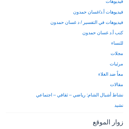
فيديوهات
فيديوهات أ.د/غسان حمدون
فيديوهات في التفسير / د غسان حمدون
كتب أ.د غسان حمدون
للنساء
مجلات
مرئيات
معاً ضد الغلاء
مقالات
نشاط أشبال الشام: رياضي – ثقافي – اجتماعي
نشيد
زوار الموقع