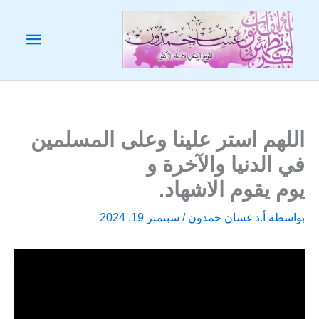
خطي
لى
القائم
لمحتوى
الرئيس
اللهم استر علينا وعلى المسلمين
في الدنيا والآخرة و
يوم يقوم الاشهاد.
بواسطة
أ.د غسان حمدون
/
سبتمبر 19, 2024