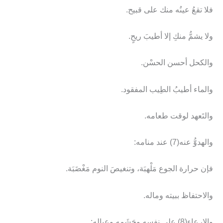
فلا تقعُ عينُه منك على قبيح.
ولا يشمُّ منكِ إلا أطيبَ ريحٍ.
والكحل أحسن الحسْن.
والماء أطيبُ الطِيب المفقود.
والتَعهد لوقت طعامه.
والهدوُّ عنه(7) عند منامه:
فإن حرارة الجوع مَلْهبَة، وتنغيصَ النوم مَغْضَبَة.
والاحتفاظ ببيته وماله.
والإرعاء(8) على نفسه وحَشَمِه وعياله: