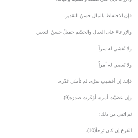
فإن الاحتفاظ بالمال حسنُ التقدير.
والإرعاءَ على العيال والحشَم جميلٌ حَسنُ التدبير.
ولا تُفشي له سراً.
ولا تَعصي له أمراً:
فإنك إن أفشيتِ سرَّه، لم تأمنَي غَدْرَه.
وإن عَصَيْتِ أمره، أوْغَرتِ صدرَه(9).
ثم اتقي من ذلك:
الفَرحَ إن كان تَرِحاً(10).