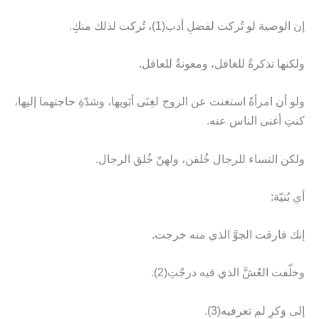
إن الوصية لو تُركت لفضلِ أدب(1)، تُركت لذلك منكِ.
ولكنها تذكرةٌ للغافل، ومعونةٌ للعاقل.
ولو أن امرأةً استغنت عن الزوج لغِنَى أبَويها، وشدّةِ حاجتهما إليها،
كنتِ أغنى الناس عنه.
ولكن النساء للرجال خُلقن، ولهنّ خُلق الرجال.
أي بُنيّة:
إنك فارقت الجوَّ الذي منه خرجت.
وخلّفت العُشَّ الذي فيه درجْتِ(2).
إلى وَكرٍ لم تعرفيه(3).