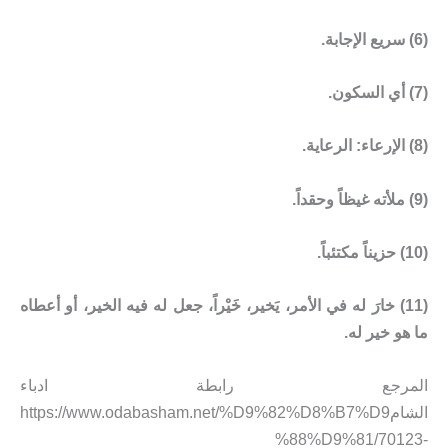
(6) سريع الإجابة.
(7) أي السكون.
(8) الإرعاء: الرعاية.
(9) ملأته غيظاً وحقداً.
(10) حزيناً مكتئباً.
(11) خارَ له في الأمر، يَخير، خَيْراً، جعل له فيه الخير، أو أعطاه
ما هو خير له.
المرجع رابطة ادباء
الشامhttps://www.odabasham.net/%D9%82%D8%B7%D9
%88%D9%81/70123-