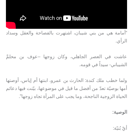
“أمامة هي من بني شيبان، اشتهرت بالفصاحة والعقل وسداد
الرأي.
عاشت في العصر الجاهلي، وكان زوجها –عوف بن محلمَّ
الشيباني- سيداً في قومه.
ولما خطب ملك كندة: الحارث بن عمرو، ابنتها أم إياس، أوصتها
أمها بوصيّة تعدّ من أفضل ما قيل في موضوعها، بيّنت فيها دعائم
الحياة الزوجية الناجحة، وما يجب على المرأة تجاه زوجها”.
الوصية:
أيْ بُنيّة: