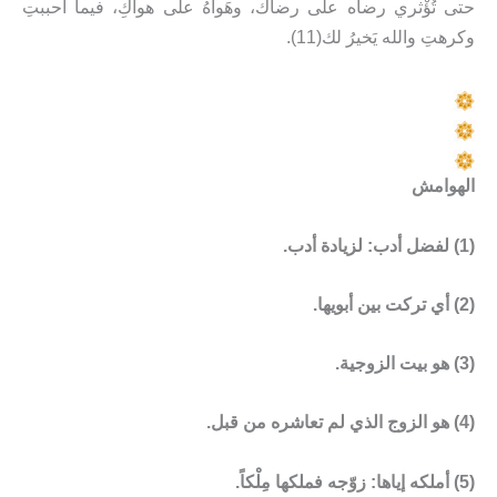
حتى تُؤْثري رضاه على رضاك، وهَواهُ على هواكِ، فيما أحببتِ
وكرهتِ والله يَخيرُ لك(11).
الهوامش
(1) لفضل أدب: لزيادة أدب.
(2) أي تركت بين أبويها.
(3) هو بيت الزوجية.
(4) هو الزوج الذي لم تعاشره من قبل.
(5) أملكه إياها: زوّجه فملكها مِلْكاً.