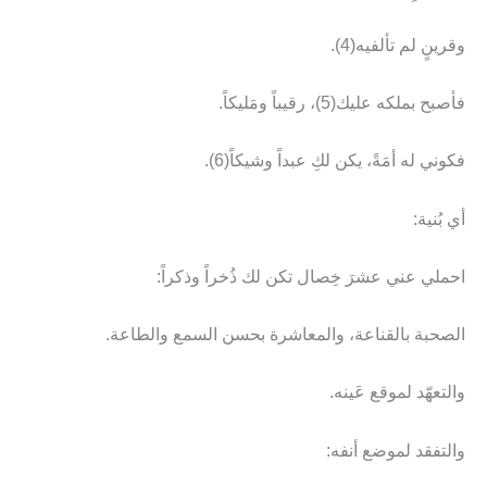
وقرينٍ لم تألفيه(4).
فأصبح بملكه عليك(5)، رقيباً ومَليكاً.
فكوني له أمَةً، يكن لكِ عبداً وشيكاً(6).
أي بُنية:
احملي عني عشرَ خِصال تكن لك ذُخراً وذكراً:
الصحبة بالقناعة، والمعاشرة بحسن السمع والطاعة.
والتعهّد لموقع عَينه.
والتفقد لموضع أنفه: