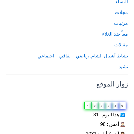
للنساء
مجلات
مرئيات
معاً ضد الغلاء
مقالات
نشاط أشبال الشام: رياضي – ثقافي – اجتماعي
نشيد
زوار الموقع
4
0
6
6
2
0
هذا اليوم : 31
أمس : 98
آخر 7 أيام : 1031