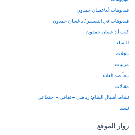
فيديوهات أ.د/غسان حمدون
فيديوهات في التفسير / د غسان حمدون
كتب أ.د غسان حمدون
للنساء
مجلات
مرئيات
معاً ضد الغلاء
مقالات
نشاط أشبال الشام: رياضي – ثقافي – اجتماعي
نشيد
زوار الموقع