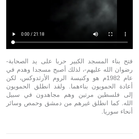
فتح بناء المسجد الكبير حربا على يد الصحابة-
رضوان الله عليهم-، لذلك أصبح مسجدا وهدم في
عام 1982م هو وكنيسة الروم الأرثدوكس، لكن
أعادة الحمويون بناءهما. ولقد انطلق الحمويون
إلى فلسطين مرتين وهم مجاهدون في سبيل
الله. كما انطلق غيرهم من دمشق وحمص وسائر
أنحاء سوريا.