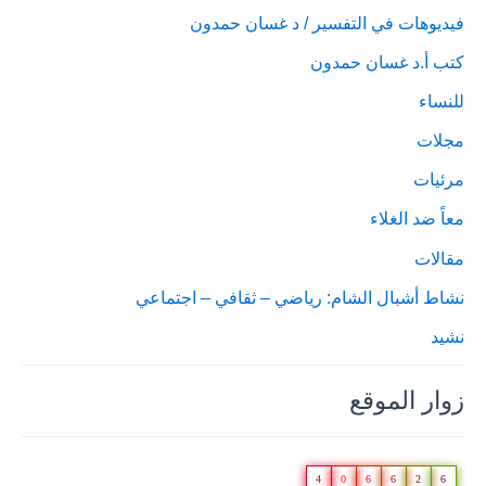
فيديوهات في التفسير / د غسان حمدون
كتب أ.د غسان حمدون
للنساء
مجلات
مرئيات
معاً ضد الغلاء
مقالات
نشاط أشبال الشام: رياضي – ثقافي – اجتماعي
نشيد
زوار الموقع
4
0
6
6
2
6