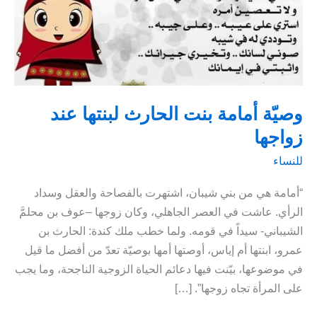
وصيّة أمامة بنت الحارث لبنتها عند
زواجها
للنساء
“أمامة هي من بني شيبان، اشتهرت بالفصاحة والعقل وسداد
الرأي. عاشت في العصر الجاهلي، وكان زوجها –عوف بن محلمَّ
الشيباني- سيداً في قومه. ولما خطب ملك كندة: الحارث بن
عمرو، ابنتها أم إياس، أوصتها أمها بوصيّة تعدّ من أفضل ما قيل
في موضوعها، بيّنت فيها دعائم الحياة الزوجية الناجحة، وما يجب
على المرأة تجاه زوجها”. […]