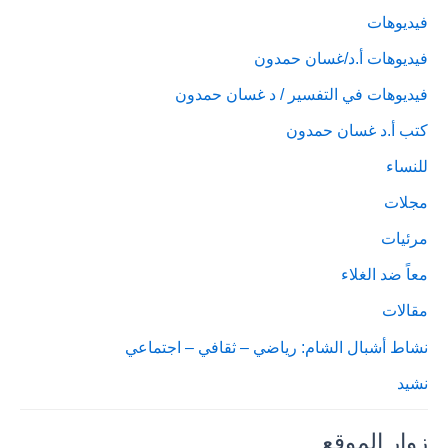
فيديوهات
فيديوهات أ.د/غسان حمدون
فيديوهات في التفسير / د غسان حمدون
كتب أ.د غسان حمدون
للنساء
مجلات
مرئيات
معاً ضد الغلاء
مقالات
نشاط أشبال الشام: رياضي – ثقافي – اجتماعي
نشيد
زوار الموقع