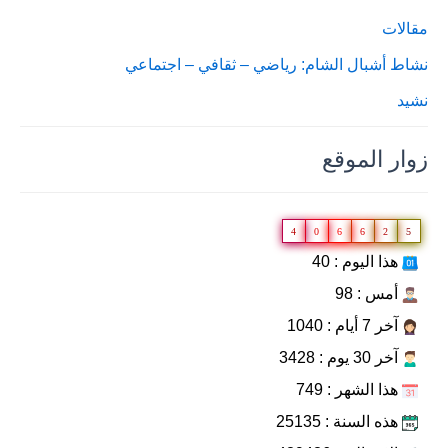
مقالات
نشاط أشبال الشام: رياضي – ثقافي – اجتماعي
نشيد
زوار الموقع
4
0
6
6
2
5
هذا اليوم : 40
أمس : 98
آخر 7 أيام : 1040
آخر 30 يوم : 3428
هذا الشهر : 749
هذه السنة : 25135