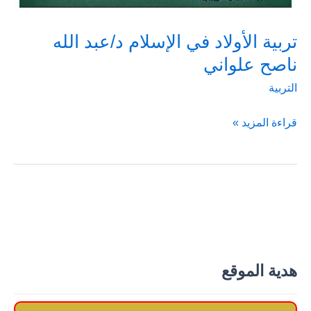
تربية الأولاد في الإسلام د/عبد الله
ناصح علواني
التربية
تربية
قراءة المزيد »
الأولاد
في
الإسلام
د/
عبد
الله
ناصح
هدية الموقع
علواني