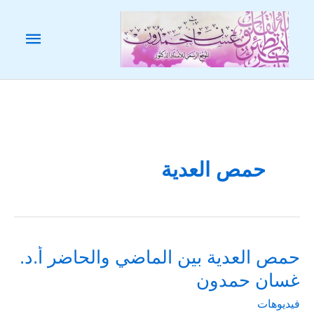
خطي
لى
القائم
لمحتوى
الرئيس
حمص العدية
حمص العدية بين الماضي والحاضر أ.د.
غسان حمدون
فيديوهات