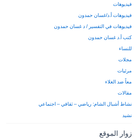
فيديوهات
فيديوهات أ.د/غسان حمدون
فيديوهات في التفسير / د غسان حمدون
كتب أ.د غسان حمدون
للنساء
مجلات
مرئيات
معاً ضد الغلاء
مقالات
نشاط أشبال الشام: رياضي – ثقافي – اجتماعي
نشيد
زوار الموقع