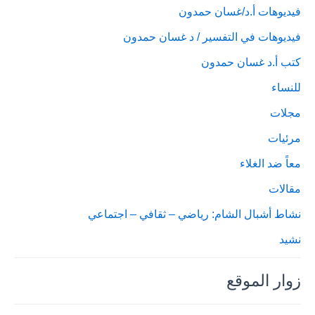
فيديوهات أ.د/غسان حمدون
فيديوهات في التفسير / د غسان حمدون
كتب أ.د غسان حمدون
للنساء
مجلات
مرئيات
معاً ضد الغلاء
مقالات
نشاط أشبال الشام: رياضي – ثقافي – اجتماعي
نشيد
زوار الموقع