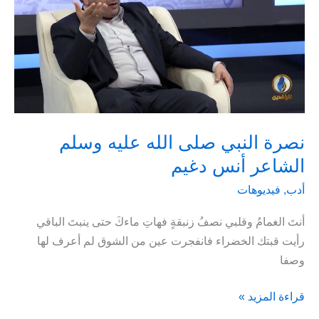
نصرة النبي صلى الله عليه وسلم
الشاعر أنس دغيم
أدب
,
فيديوهات
أنتَ الغمامُ وقلبي نصفُ زنبقةٍ فهاتِ ماءكَ حتى ينبتَ الباقي
رأيت قبتك الخضراء فانفجرت عين من الشوق لم أعرف لها
وصفا
نصرة
قراءة المزيد »
النبي