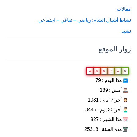
مقالات
نشاط أشبال الشام: رياضي – ثقافي – اجتماعي
نشيد
زوار الموقع
4
0
6
7
4
6
هذا اليوم : 79
أمس : 139
آخر 7 أيام : 1081
آخر 30 يوم : 3445
هذا الشهر : 927
هذه السنة : 25313